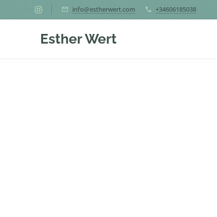
info@estherwert.com
+34606185038
Esther Wert